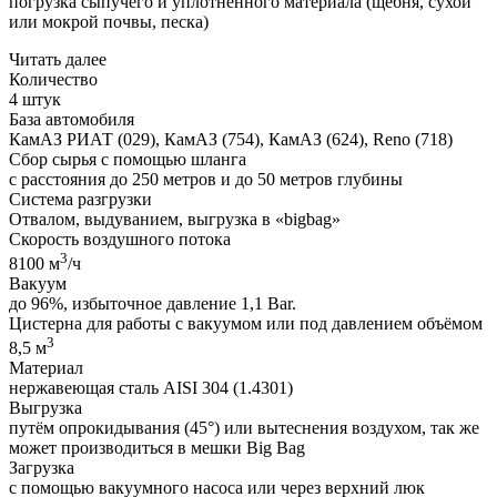
погрузка сыпучего и уплотненного материала (щебня, сухой
или мокрой почвы, песка)
Читать далее
Количество
4 штук
База автомобиля
КамАЗ РИАТ (029), КамАЗ (754), КамАЗ (624), Reno (718)
Сбор сырья с помощью шланга
с расстояния до 250 метров и до 50 метров глубины
Система разгрузки
Отвалом, выдуванием, выгрузка в «bigbag»
Скорость воздушного потока
3
8100 м
/ч
Вакуум
до 96%, избыточное давление 1,1 Bar.
Цистерна для работы с вакуумом или под давлением объёмом
3
8,5 м
Материал
нержавеющая сталь AISI 304 (1.4301)
Выгрузка
путём опрокидывания (45°) или вытеснения воздухом, так же
может производиться в мешки Big Bag
Загрузка
с помощью вакуумного насоса или через верхний люк