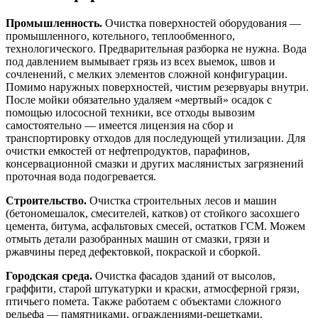
Промышленность.
Очистка поверхностей оборудования —
промышленного, котельного, теплообменного,
технологического. Предварительная разборка не нужна. Вода
под давлением вымывает грязь из всех выемок, швов и
сочленений, с мелких элементов сложной конфигурации.
Помимо наружных поверхностей, чистим резервуары внутри.
После мойки обязательно удаляем «мертвый» осадок с
помощью илососной техники, все отходы вывозим
самостоятельно — имеется лицензия на сбор и
транспортировку отходов для последующей утилизации. Для
очистки емкостей от нефтепродуктов, парафинов,
консервационной смазки и других маслянистых загрязнений
проточная вода подогревается.
Строительство.
Очистка строительных лесов и машин
(бетономешалок, смесителей, катков) от стойкого засохшего
цемента, битума, асфальтовых смесей, остатков ГСМ. Можем
отмыть детали разобранных машин от смазки, грязи и
ржавчины перед дефектовкой, покраской и сборкой.
Городская среда.
Очистка фасадов зданий от высолов,
граффити, старой штукатурки и краски, атмосферной грязи,
птичьего помета. Также работаем с объектами сложного
рельефа — памятниками, ограждениями-решетками,