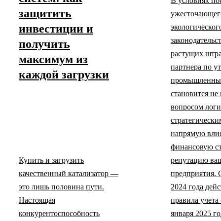
В условиях по
защитить
ужесточающег
инвестиции и
экологическог
законодательст
получить
растущих штр
максимум из
партнера по у
каждой загрузки
промышленных
становится не
вопросом логи
стратегически
напрямую вли
финансовую ст
Купить и загрузить
репутацию ва
качественный катализатор —
предприятия. 
это лишь половина пути.
2024 года дей
Настоящая
правила учета 
конкурентоспособность
января 2025 го