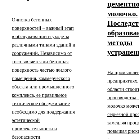
цементн
молочко.
Очистка бетонных
Последс
поверхностей – важный этап
образова
в обслуживании и уходе за
методы
различными типами зданий и
устранен
сооружений. Независимо от
того, является ли бетонная
поверхность частью жилого
На промышле
помещения, коммерческого
предприятиях,
объекта или промышленного
области строи
комплекса, ее правильное
производства,
техническое обслуживание
молочко может
необходимо для поддержания
серьезной про
эстетической
замедляя проц
привлекательности и
повышая риск
безопасности.