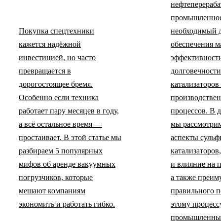
нефтеперераб
промышленнос
Покупка спецтехники
необходимый 
кажется надёжной
обеспечения 
инвестицией, но часто
эффективност
превращается в
долговечности
дорогостоящее бремя.
катализаторов 
Особенно если техника
производстве
работает пару месяцев в году,
процессов. В 
а всё остальное время —
мы рассмотри
простаивает. В этой статье мы
аспекты суль
разбираем 5 популярных
катализаторов,
мифов об аренде вакуумных
и влияние на 
погрузчиков, которые
а также преим
мешают компаниям
правильного п
экономить и работать гибко.
этому процесс
промышленны