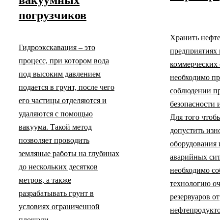
вакуумных
погрузчиков
Хранить нефт
Гидроэкскавация – это
предприятиях 
процесс, при котором вода
коммерческих 
под высоким давлением
необходимо пр
подается в грунт, после чего
соблюдении п
его частицы отделяются и
безопасности 
удаляются с помощью
Для того чтоб
вакуума. Такой метод
допустить изн
позволяет проводить
оборудования 
земляные работы на глубинах
аварийных сит
до нескольких десятков
необходимо со
метров, а также
технологию о
разрабатывать грунт в
резервуаров от
условиях ограниченной
нефтепродукто
площади.