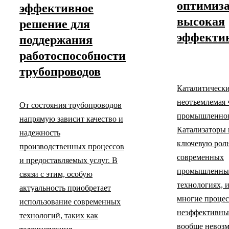
оптимиза
эффективное
высокая
решение для
эффекти
поддержания
работоспособности
трубопроводов
Каталитическ
неотъемлемая 
От состояния трубопроводов
промышленног
напрямую зависит качество и
Катализаторы
надежность
ключевую роль
производственных процессов
современных
и предоставляемых услуг. В
промышленны
связи с этим, особую
технологиях, и
актуальность приобретает
многие проце
использование современных
неэффективны
технологий, таких как
вообще невоз