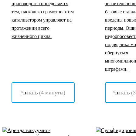
производства определяется
значительно в
тем, насколько грамотно этим
базовые ставки
катализатором управляют на
введены новы
протяжении всего
периоды. Оши
жизненного цикла.
недобросовест
подрядчика мо
обернуться
многомиллио
штрафами.
Читать
(4 минуты)
Читать
(